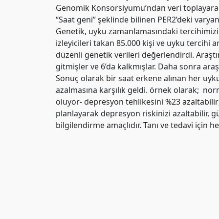
Genomik Konsorsiyumu’ndan veri toplayarak, u
“Saat geni” şeklinde bilinen PER2’deki varyant
Genetik, uyku zamanlamasındaki tercihimizin 
izleyicileri takan 85.000 kişi ve uyku tercihi
düzenli genetik verileri değerlendirdi. Ara
gitmişler ve 6’da kalkmışlar. Daha sonra araşt
Sonuç olarak bir saat erkene alınan her uyku
azalmasına karşılık geldi. örnek olarak; nor
oluyor- depresyon tehlikesini %23 azaltabilir
planlayarak depresyon riskinizi azaltabilir, g
bilgilendirme amaçlıdır. Tanı ve tedavi içi