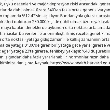
yku desenleri ve majör depresyon riski arasındaki genetik il
lar da dahil olmak üzere 340’tan fazla ortak genetik varyantın
toplamda %12-42’sini açıklıyor. Bundan yola çıkarak araştır
 anketleri dolduran 250.000 kişi de dahil olmak üzere yaklaşık
ştırmaya katılan deneklerde uykunun orta noktası ortalamada
ırmacılar bu veriler ile anonimleştirilmiş reçete, genetik, ma
 orta noktası (yatağa gidiş zamanı ile kalkış zamanının ortas
malde yatağa 01.00’de giren biri yatağa gece yarısı girerse v
; eğer yatağa 23’te girerse, tehlikeyi yaklaşık %40 düşürebil
ün ışığından daha fazla yararlanabilir, hormonlarınızın daha iy
n hekiminize danışınız. Kaynak: https://www.health.harvar