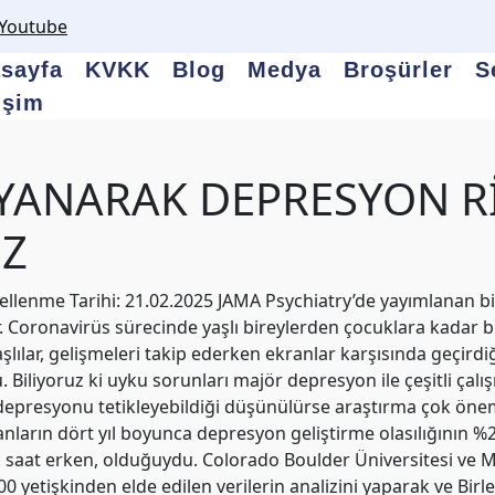
Youtube
sayfa
KVKK
Blog
Medya
Broşürler
S
tişim
YANARAK DEPRESYON Rİ
İZ
ncellenme Tarihi: 21.02.2025 JAMA Psychiatry’de yayımlanan 
 Coronavirüs sürecinde yaşlı bireylerden çocuklara kadar birç
lılar, gelişmeleri takip ederken ekranlar karşısında geçir
 Biliyoruz ki uyku sorunları majör depresyon ile çeşitli çalı
 depresyonu tetikleyebildiği düşünülürse araştırma çok önem
kanların dört yıl boyunca depresyon geliştirme olasılığının
saat erken, olduğuydu. Colorado Boulder Üniversitesi ve M
0 yetişkinden elde edilen verilerin analizini yaparak ve Birl