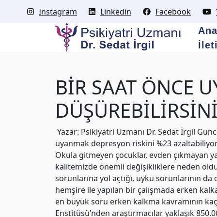
Instagram
Linkedin
Facebook
Ana
İle
BİR SAAT ÖNCE U
DÜŞÜREBİLİRSİN
Yazar: Psikiyatri Uzmanı Dr. Sedat İrgil Gü
uyanmak depresyon riskini %23 azaltabiliyor.
Okula gitmeyen çocuklar, evden çıkmayan yaş
kalitemizde önemli değişikliklere neden oldu.
sorunlarına yol açtığı, uyku sorunlarının da
hemşire ile yapılan bir çalışmada erken kal
en büyük soru erken kalkma kavramının kaç 
Enstitüsü’nden araştırmacılar yaklaşık 850.00