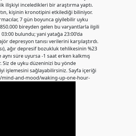
işkiyi inceledikleri bir araştırma yaptı.
, kişinin kronotipini etkilediği biliniyor.
macılar, 7 gün boyunca giyilebilir uyku
 850.000 bireyden gelen bu varyantlarla ilgili
 03:00 bulundu; yani yatağa 23:00’da
jör depresyon tanısı verilerini karşılaştırdı.
ı), ağır depresif bozukluk tehlikesinin %23
e aynı süre uyursa -1 saat erken kalkmış
ir. Siz de uyku düzeninizi bu yönde
i işlemesini sağlayabilirsiniz. Sayfa içeriği
d.edu/mind-and-mood/waking-up-one-hour-