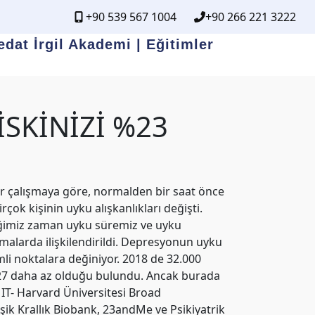
+90 539 567 1004
+90 266 221 3222
edat İrgil Akademi | Eğitimler
SKİNİZİ %23
bir çalışmaya göre, normalden bir saat önce
ok kişinin uyku alışkanlıkları değişti.
diğimiz zaman uyku süremiz ve uyku
şmalarda ilişkilendirildi. Depresyonun uyku
li noktalara değiniyor. 2018 de 32.000
 %27 daha az olduğu bulundu. Ancak burada
IT- Harvard Üniversitesi Broad
eşik Krallık Biobank, 23andMe ve Psikiyatrik